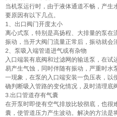
当机泵运行时，由于液体通道不畅，产生
要原因有以下几点。
1、出口阀门开度太小
离心式泵，特别是高扬程、大排量的泵在
振动，当开大阀门流量正常后，振动就会
2、泵吸入端管道进气或有杂物
入口端装有底阀和过滤网的输送泵，在试
易产生气蚀，同时伴随有振动，严重时水
一现象，在泵的入口端安装一负压表，以
确判断吸入管路的变化情况，及时清理底
3.出口管道存有气囊
在开泵时即使有空气排放比较彻底，也很
囊，使管道压力产生波动。解决的方法是